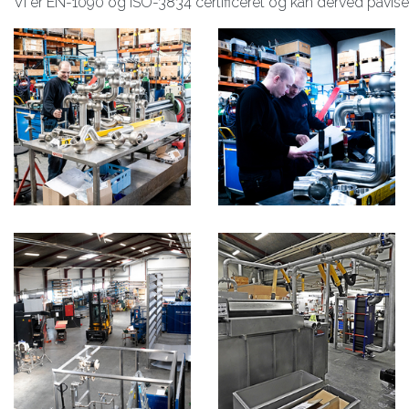
Vi er EN-1090 og ISO-3834 certificeret og kan derved påvise at 