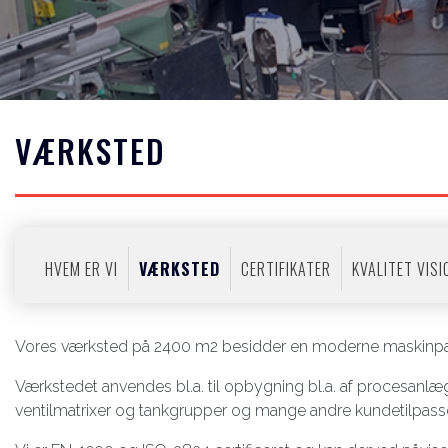
VÆRKSTED
Primær
HVEM ER VI
VÆRKSTED
CERTIFIKATER
KVALITET VIS
navigation
PROFIL
Vores værksted på 2400 m2 besidder en moderne maskinpark 
Værkstedet anvendes bl.a. til opbygning bl.a. af procesanlæ
ventilmatrixer og tankgrupper og mange andre kundetilpasse