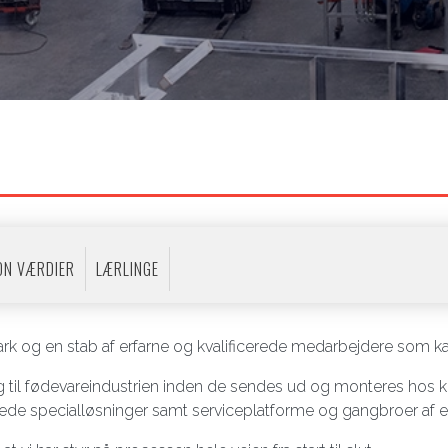
ION VÆRDIER
LÆRLINGE
og en stab af erfarne og kvalificerede medarbejdere som kan 
g til fødevareindustrien inden de sendes ud og monteres hos k
de specialløsninger samt serviceplatforme og gangbroer af en