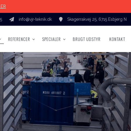
HER
55
info@vjr-teknik.dk
Skagerrakvej 25, 6715 Esbjerg N
REFERENCER
SPECIALER
BRUGT UDSTYR
KONTAKT