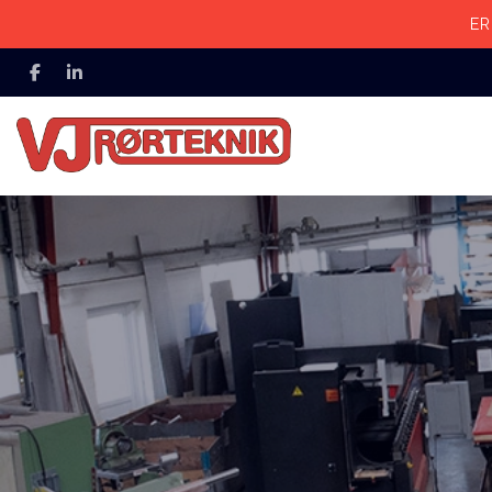
Gå
ER
til
hovedindhold