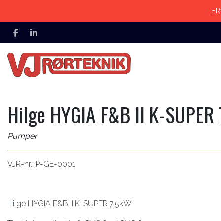
Gå
ER
til
hovedindhold
Hilge HYGIA F&B II K-SUPER 
Pumper
VJR-nr.: P-GE-0001
Hilge HYGIA F&B II K-SUPER 7.5kW