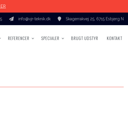
HER
55
info@vjr-teknik.dk
Skagerrakvej 25, 6715 Esbjerg N
REFERENCER
SPECIALER
BRUGT UDSTYR
KONTAKT